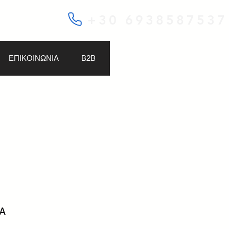
+30 6938587537
ΕΠΙΚΟΙΝΩΝΙΑ
Β2Β
8A