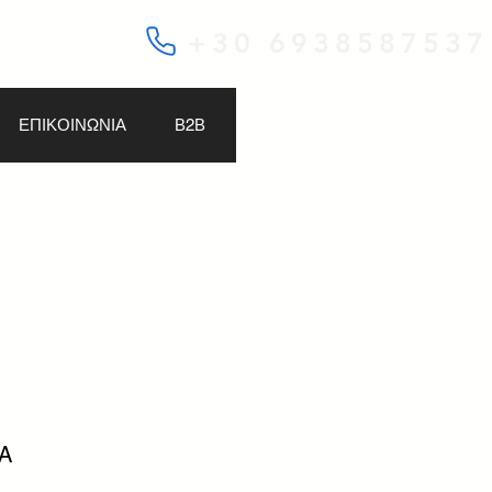
+30 6938587537
ΕΠΙΚΟΙΝΩΝΙΑ
Β2Β
8A