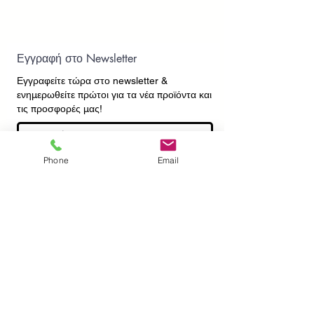
Εγγραφή στο Newsletter
Εγγραφείτε τώρα στο newsletter
&
ενημερωθείτε πρώτοι για τα νέα προϊόντα και
τις προσφορές μας!
Phone
Email
Εγγραφή
ΕΠΙΚΟΙΝΩΝΙΑ
ΠΛΗΡΟΦΟΡΙΕΣ
Πληρωμές - Αποστολές
Πολιτική Επιστροφών
Προσωπικά Δεδομένα
Συχνές Ερωτήσεις
​Όροι Χρήσης