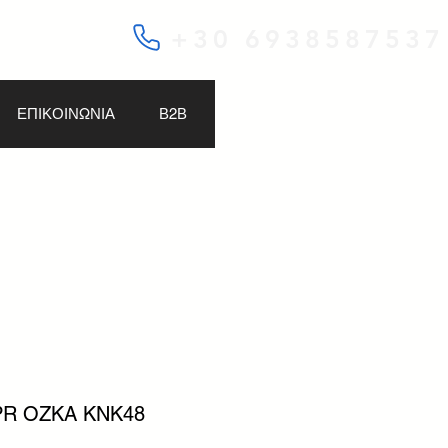
+30 6938587537
ΕΠΙΚΟΙΝΩΝΙΑ
Β2Β
6PR OZKA KNK48