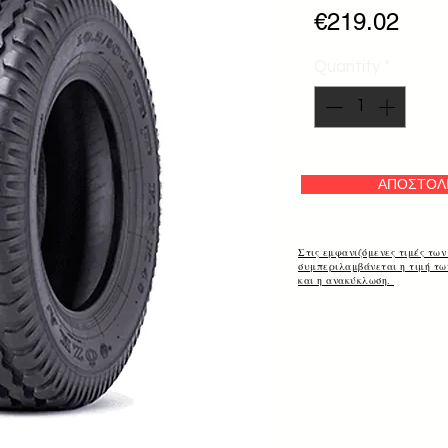
Pric
€219.02
Quantity
*
ΑΠΟΣΤΟΛ
Στις εμφανιζόμενες τιμές των
συμπεριλαμβάνεται η τιμή τ
και η ανακύκλωση.