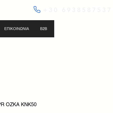
+30 6938587537
ΕΠΙΚΟΙΝΩΝΙΑ
Β2Β
0PR OZKA KNK50