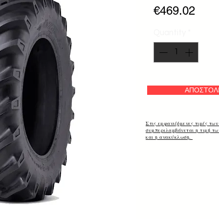
Pric
€469.02
Quantity
*
ΑΠΟΣΤΟΛ
Στις εμφανιζόμενες τιμές των
συμπεριλαμβάνεται η τιμή τ
και η ανακύκλωση.