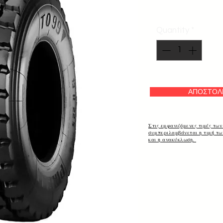
Quantity
*
ΑΠΟΣΤΟΛ
Στις εμφανιζόμενες τιμές των
συμπεριλαμβάνεται η τιμή τ
και η ανακύκλωση.