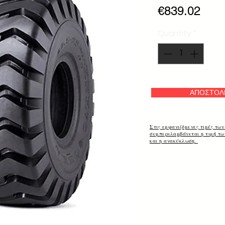
Pric
€839.02
Quantity
*
ΑΠΟΣΤΟΛ
Στις εμφανιζόμενες τιμές των
συμπεριλαμβάνεται η τιμή τ
και η ανακύκλωση.