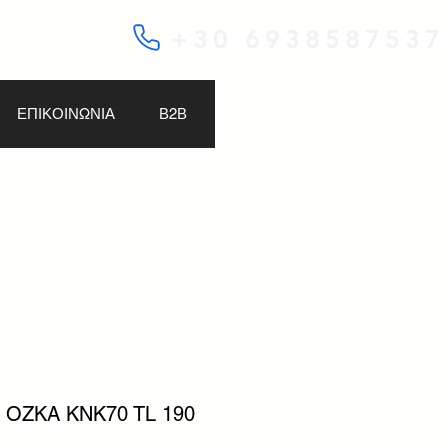
+30 6938587537
ΕΠΙΚΟΙΝΩΝΙΑ
Β2Β
R OZKA KNK70 TL 190