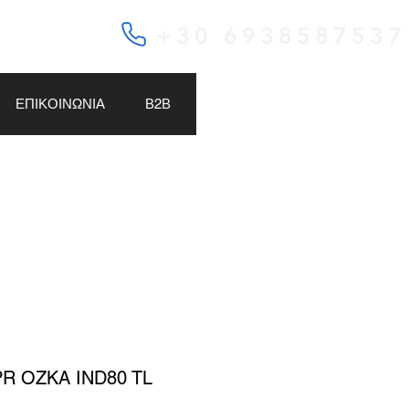
+30 6938587537
ΕΠΙΚΟΙΝΩΝΙΑ
Β2Β
6PR OZKA IND80 TL