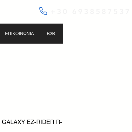
+30 6938587537
ΕΠΙΚΟΙΝΩΝΙΑ
Β2Β
R GALAXY EZ-RIDER R-