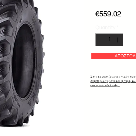
Pric
€559.02
Quantity
*
ΑΠΟΣΤΟΛ
Στις εμφανιζόμενες τιμές των
συμπεριλαμβάνεται η τιμή τ
και η ανακύκλωση.