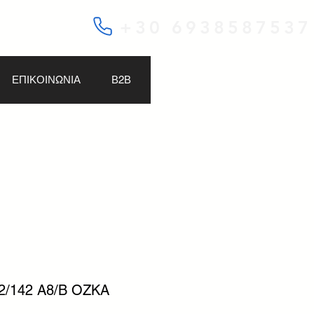
+30 6938587537
ΕΠΙΚΟΙΝΩΝΙΑ
Β2Β
42/142 A8/B OZKA