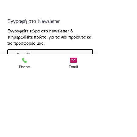
Εγγραφή στο Newsletter
Εγγραφείτε τώρα στο newsletter
&
ενημερωθείτε πρώτοι για τα νέα προϊόντα και
τις προσφορές μας!
Εγγραφή
Phone
Email
ΕΠΙΚΟΙΝΩΝΙΑ
ΠΛΗΡΟΦΟΡΙΕΣ
Πληρωμές - Αποστολές
Πολιτική Επιστροφών
Προσωπικά Δεδομένα
Συχνές Ερωτήσεις
​Όροι Χρήσης