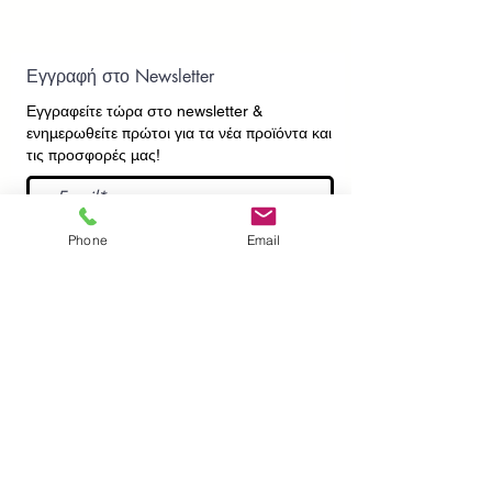
Εγγραφή στο Newsletter
Εγγραφείτε τώρα στο newsletter
&
ενημερωθείτε πρώτοι για τα νέα προϊόντα και
τις προσφορές μας!
Εγγραφή
Phone
Email
ΕΠΙΚΟΙΝΩΝΙΑ
ΠΛΗΡΟΦΟΡΙΕΣ
Πληρωμές - Αποστολές
Πολιτική Επιστροφών
Προσωπικά Δεδομένα
Συχνές Ερωτήσεις
​Όροι Χρήσης