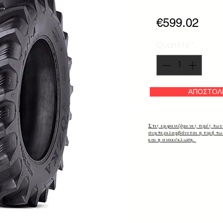
Pric
€599.02
Quantity
*
ΑΠΟΣΤΟΛ
Στις εμφανιζόμενες τιμές των
συμπεριλαμβάνεται η τιμή τ
και η ανακύκλωση.