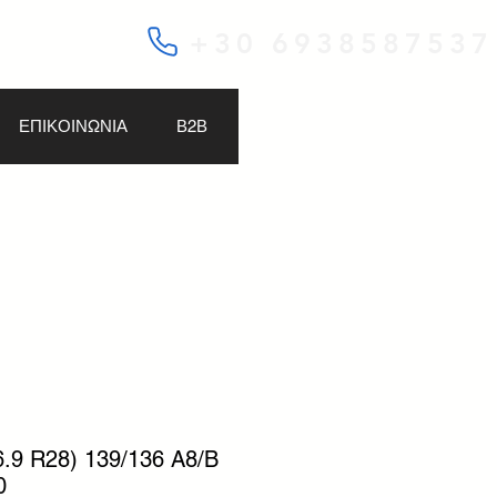
+30 6938587537
ΕΠΙΚΟΙΝΩΝΙΑ
Β2Β
6.9 R28) 139/136 A8/B
0