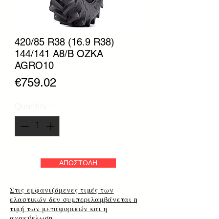
420/85 R38 (16.9 R38)
144/141 A8/B OZKA
AGRO10
Price
€759.02
Quantity
*
ΑΠΟΣΤΟΛΗ
Στις εμφανιζόμενες τιμές των
ελαστικών δεν συμπεριλαμβάνεται η
τιμή των μεταφορικών και η
ανακύκλωση.