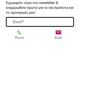
Εγγραφείτε τώρα στο newsletter
&
ενημερωθείτε πρώτοι για τα νέα προϊόντα και
τις προσφορές μας!
Εγγραφή
Phone
Email
ΕΠΙΚΟΙΝΩΝΙΑ
ΠΛΗΡΟΦΟΡΙΕΣ
Πληρωμές - Αποστολές
Πολιτική Επιστροφών
Προσωπικά Δεδομένα
Συχνές Ερωτήσεις
​Όροι Χρήσης