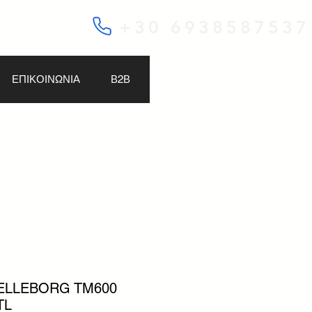
+30 6938587537
ΕΠΙΚΟΙΝΩΝΙΑ
Β2Β
RELLEBORG TM600
TL