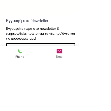
Εγγραφή στο Newsletter
Εγγραφείτε τώρα στο newsletter
&
ενημερωθείτε πρώτοι για τα νέα προϊόντα και
τις προσφορές μας!
Phone
Email
Εγγραφή
ΕΠΙΚΟΙΝΩΝΙΑ
ΠΛΗΡΟΦΟΡΙΕΣ
Πληρωμές - Αποστολές
Πολιτική Επιστροφών
Προσωπικά Δεδομένα
Συχνές Ερωτήσεις
​Όροι Χρήσης