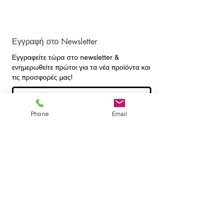
Εγγραφή στο Newsletter
Εγγραφείτε τώρα στο newsletter
&
ενημερωθείτε πρώτοι για τα νέα προϊόντα και
τις προσφορές μας!
Phone
Email
Εγγραφή
ΕΠΙΚΟΙΝΩΝΙΑ
ΠΛΗΡΟΦΟΡΙΕΣ
Πληρωμές - Αποστολές
Πολιτική Επιστροφών
Προσωπικά Δεδομένα
Συχνές Ερωτήσεις
​Όροι Χρήσης