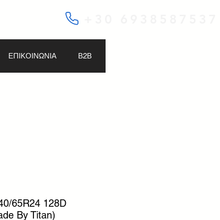
+30 6938587537
ΕΠΙΚΟΙΝΩΝΙΑ
Β2Β
0/65R24 128D
e By Titan)